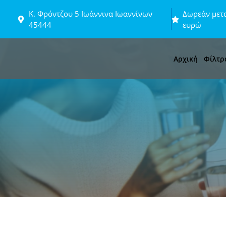
Μετάβαση
Κ. Φρόντζου 5 Ιωάννινα Ιωαννίνων
Δωρεάν μετα
σε
45444
ευρώ
περιεχόμενο
Αρχική
Φίλτρ