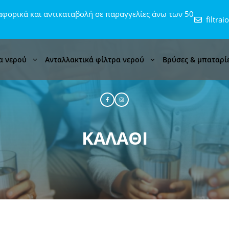
φορικά και αντικαταβολή σε παραγγελίες άνω των 50
filtra
α νερού
Ανταλλακτικά φίλτρα νερού
Βρύσες & μπαταρί
ΚΑΛΆΘΙ