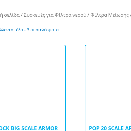
ή σελίδα
/
Συσκευές για Φίλτρα νερού
/ Φίλτρα Μείωσης
Sorted
λλονται όλα - 3 αποτελέσματα
by
price:
high
to
low
OCK ΒIG SCALE ARMOR
POP 20 SCALE A