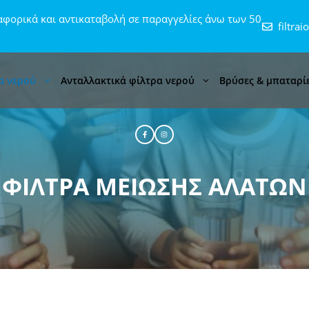
φορικά και αντικαταβολή σε παραγγελίες άνω των 50
filtra
α νερού
Ανταλλακτικά φίλτρα νερού
Βρύσες & μπαταρί
ΦΊΛΤΡΑ ΜΕΊΩΣΗΣ ΑΛΆΤΩΝ