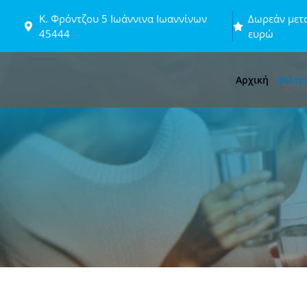
Μετάβαση
Κ. Φρόντζου 5 Ιωάννινα Ιωαννίνων
Δωρεάν μετα
σε
45444
ευρώ
περιεχόμενο
Αρχική
Φίλτρ