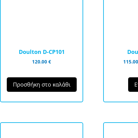
πολλαπλές
παραλλαγές
Οι
επιλογές
μπορούν
να
Doulton D-CP101
Dou
επιλεγούν
120.00
€
115.0
στη
σελίδα
του
Προσθήκη στο καλάθι
Ε
προϊόντος