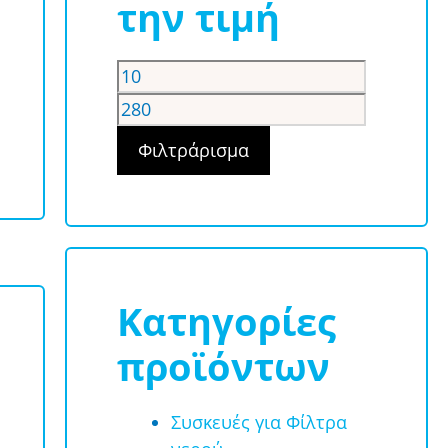
την τιμή
Ελάχιστη
Μέγιστη
τιμή
τιμή
ice
nge:
Φιλτράρισμα
4.00 €
rough
9.00 €
Κατηγορίες
προϊόντων
Συσκευές για Φίλτρα