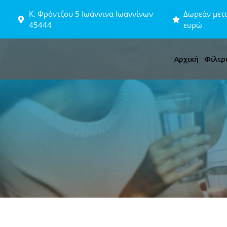
Μετάβαση
Κ. Φρόντζου 5 Ιωάννινα Ιωαννίνων
Δωρεάν μετα
σε
45444
ευρώ
περιεχόμενο
Αρχική
Φίλτρ