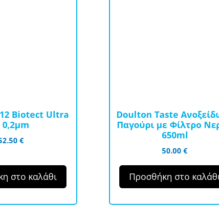
2 Biotect Ultra
Doulton Taste Ανοξείδ
i 0,2μm
Παγούρι με Φίλτρο Νε
650ml
52.50
€
50.00
€
η στο καλάθι
Προσθήκη στο καλάθ