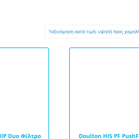
.
HIP Duo Φίλτρο
Doulton HIS PF PushF