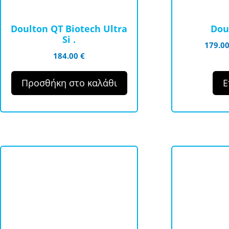
μπορούν
να
Doulton QT Biotech Ultra
Dou
επιλεγούν
Si .
179.0
στη
184.00
€
σελίδα
του
Προσθήκη στο καλάθι
Ε
προϊόντος
Αυτό
το
προϊόν
έχει
πολλαπλές
παραλλαγές.