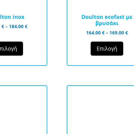
μπορούν
να
lton inox
Doulton ecofast με
επιλεγούν
βρυσάκι
Price
0
€
–
184.00
€
στη
Pr
164.00
€
–
169.00
€
range:
σελίδα
ra
179.00 €
του
16
through
πιλογή
Επιλογή
προϊόντος
th
184.00 €
16