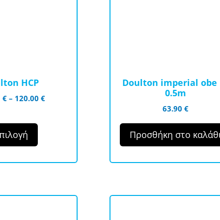
.
lton HCP
Doulton imperial obe 
0.5m
Price
0
€
–
120.00
€
63.90
€
range:
115.00 €
through
πιλογή
Προσθήκη στο καλάθ
120.00 €