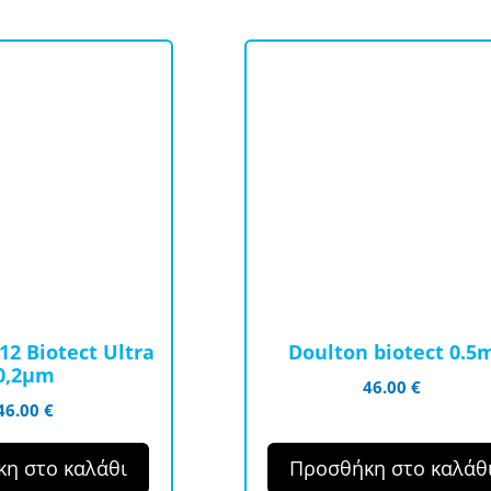
2 Biotect Ultra
Doulton biotect 0.5
0,2μm
46.00
€
46.00
€
η στο καλάθι
Προσθήκη στο καλάθ