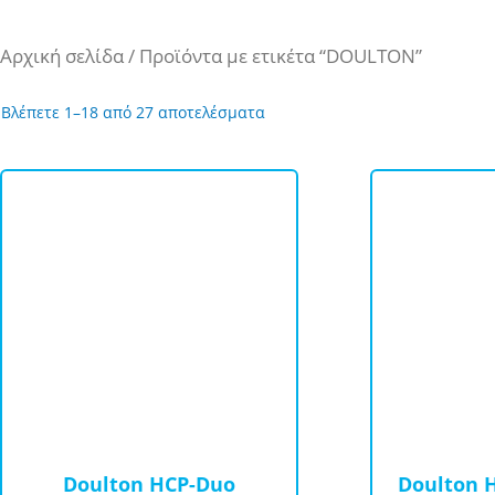
Αρχική σελίδα
/ Προϊόντα με ετικέτα “DOULTON”
Sorted
Βλέπετε 1–18 από 27 αποτελέσματα
by
price:
high
Αυτό
Αυτό
to
το
το
low
προϊόν
προϊόν
έχει
έχει
πολλαπλές
πολλαπλές
παραλλαγές.
παραλλαγές
Οι
Οι
επιλογές
επιλογές
μπορούν
μπορούν
να
να
Doulton HCP-Duo
Doulton 
επιλεγούν
επιλεγούν