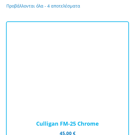
Sorted
Προβάλλονται όλα - 4 αποτελέσματα
by
price:
high
to
low
Culligan FM-25 Chrome
45.00
€