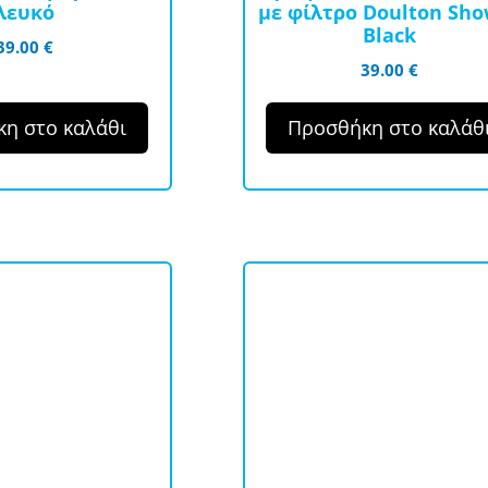
λευκό
με φίλτρο Doulton Sh
Black
39.00
€
39.00
€
η στο καλάθι
Προσθήκη στο καλάθ