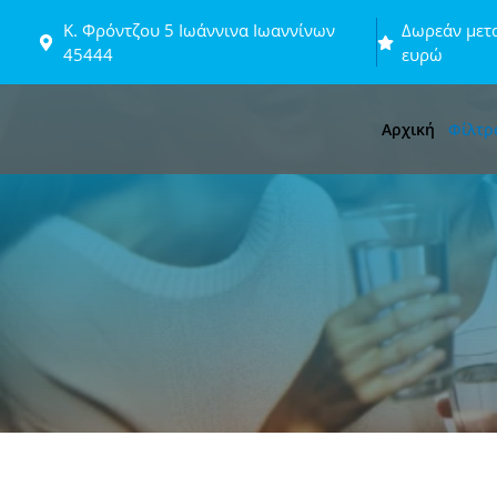
Μετάβαση
Κ. Φρόντζου 5 Ιωάννινα Ιωαννίνων
Δωρεάν μετα
σε
45444
ευρώ
περιεχόμενο
Αρχική
Φίλτρ