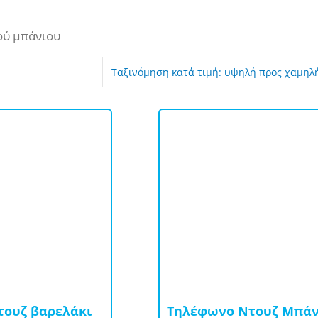
ού μπάνιου
τουζ βαρελάκι
Τηλέφωνο Ντουζ Μπάν