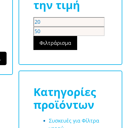
την τιμή
Ελάχιστη
Μέγιστη
τιμή
τιμή
Φιλτράρισμα
ι
Κατηγορίες
προϊόντων
Συσκευές για Φίλτρα