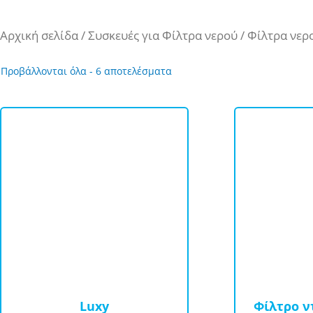
Αρχική σελίδα
/
Συσκευές για Φίλτρα νερού
/ Φίλτρα νερ
Sorted
Προβάλλονται όλα - 6 αποτελέσματα
by
price:
high
to
low
Luxy
Φίλτρο ν