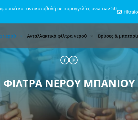
φορικά και αντικαταβολή σε παραγγελίες άνω των 50
filtra
α νερού
Ανταλλακτικά φίλτρα νερού
Βρύσες & μπαταρί
ΦΊΛΤΡΑ ΝΕΡΟΎ ΜΠΆΝΙΟΥ