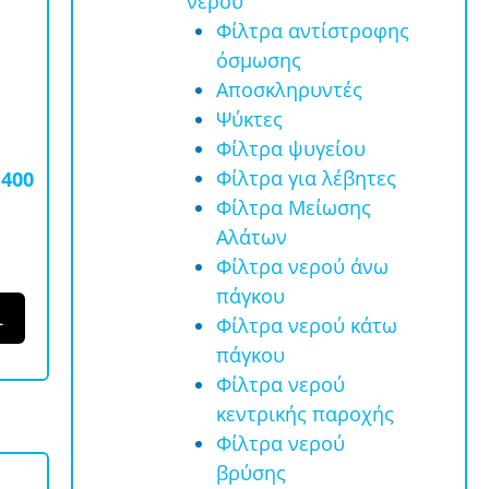
νερού
Φίλτρα αντίστροφης
όσμωσης
Αποσκληρυντές
Ψύκτες
Φίλτρα ψυγείου
Φίλτρα για λέβητες
 400
Φίλτρα Μείωσης
Αλάτων
Φίλτρα νερού άνω
πάγκου
ι
Φίλτρα νερού κάτω
πάγκου
Φίλτρα νερού
κεντρικής παροχής
Φίλτρα νερού
βρύσης