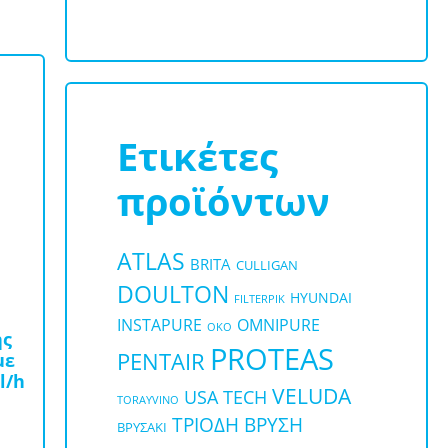
Ετικέτες
προϊόντων
ATLAS
BRITA
CULLIGAN
DOULTON
HYUNDAI
FILTERPIK
OMNIPURE
INSTAPURE
OKO
ης
PROTEAS
PENTAIR
με
l/h
VELUDA
USA TECH
TORAYVINO
ΤΡΙΟΔΗ ΒΡΥΣΗ
ΒΡΥΣΑΚΙ