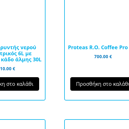
ρυντής νερού
Proteas R.O. Coffee Pro
τρικός 6L με
700.00
€
 κάδο άλμης 30L
710.00
€
η στο καλάθι
Προσθήκη στο καλάθ