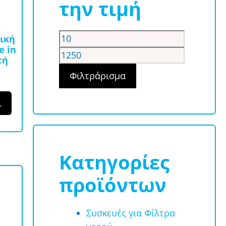
την τιμή
Ελάχιστη
Μέγιστη
ική
e in
τιμή
τιμή
τή
Φιλτράρισμα
ι
Κατηγορίες
προϊόντων
Συσκευές για Φίλτρα