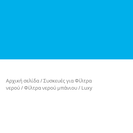
Αρχική σελίδα
/
Συσκευές για Φίλτρα
νερού
/
Φίλτρα νερού μπάνιου
/ Luxy