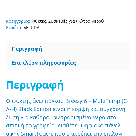
θερμοψύκτης
Breezy
6
Κατηγορίες:
Ψύκτες
,
Συσκευές για Φίλτρα νερού
-
Ετικέτα:
VELUDA
MultiTemp
(
Περιγραφή
C-
A-
Επιπλέον πληροφορίες
H
)
Περιγραφή
black
ποσότητα
Ο ψύκτης άνω πάγκου Breezy 6 – MultiTemp (C-
A-H) Black Edition είναι η κομψή και σύγχρονη
λύση για καθαρό, φιλτραρισμένο νερό στο
σπίτι ή το γραφείο. Διαθέτει ψηφιακό πάνελ
αφής SmartTouch, που επιτρέπει την επιλογή