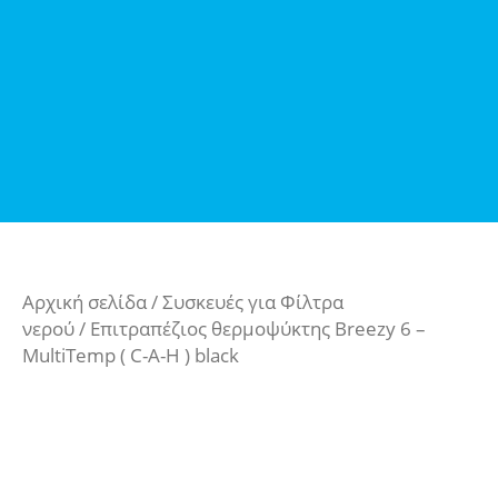
Αρχική σελίδα
/
Συσκευές για Φίλτρα
νερού
/ Επιτραπέζιος θερμοψύκτης Breezy 6 –
MultiTemp ( C-A-H ) black