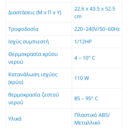
22.6 x 43.5 x 52.5
Διαστάσεις (Μ x Π x Υ)
cm
Τροφοδοσία
220~240V/50~60Hz
Ισχύς συμπιεστή
1/12HP
Θερμοκρασία κρύου
4 – 10° C
νερού
Κατανάλωση ισχύος
110 W
(κρύο)
θερμοκρασία ζεστού
85 – 95° C
νερού
Πλαστικό ABS/
Υλικά
Μεταλλικό