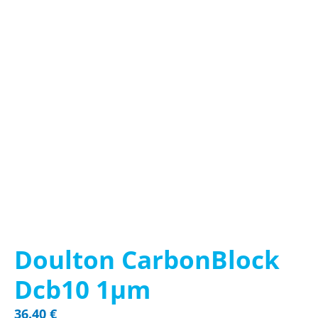
Doulton CarbonBlock
Dcb10 1μm
36.40
€